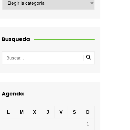
Busqueda
Agenda
L
M
X
J
V
S
D
1