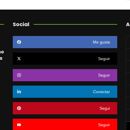
Social
A
Me gusta
mo
s
Seguir
Seguir
o
Conectar
Segui
Seguir