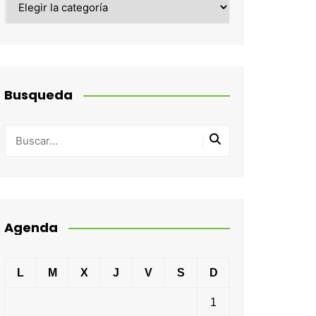
Busqueda
Agenda
L
M
X
J
V
S
D
1