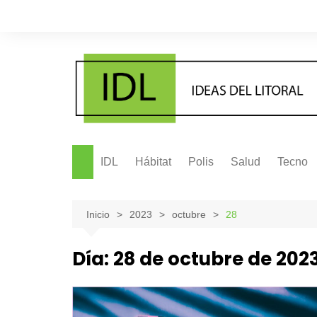
Saltar
al
contenido
IDL
Hábitat
Polis
Salud
Tecno
Inicio
2023
octubre
28
Día:
28 de octubre de 202