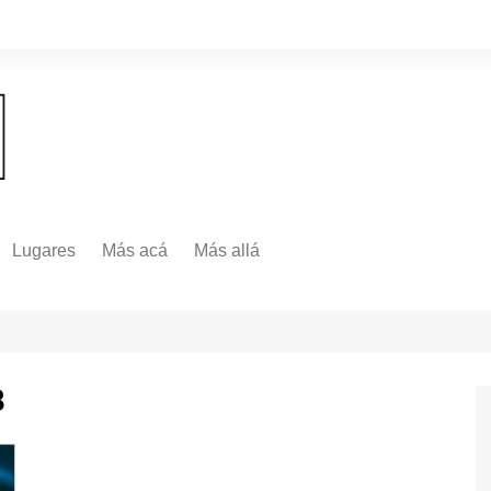
Lugares
Más acá
Más allá
Nacionales
Más Allá
Internacionales
Más allá
3