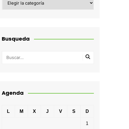
Busqueda
Agenda
L
M
X
J
V
S
D
1