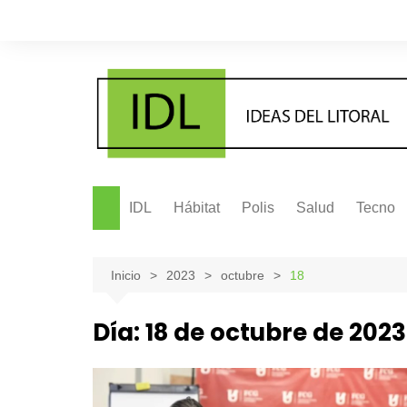
Saltar
al
contenido
IDL
Hábitat
Polis
Salud
Tecno
Inicio
2023
octubre
18
Día:
18 de octubre de 2023