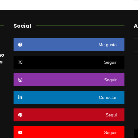
Social
A
Me gusta
mo
s
Seguir
Seguir
o
Conectar
Segui
Seguir