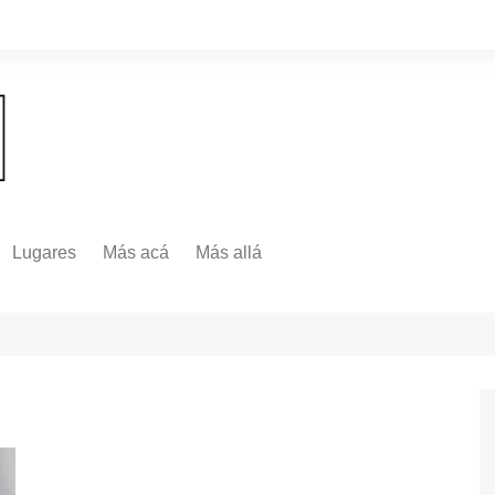
Lugares
Más acá
Más allá
Nacionales
Más Allá
Internacionales
Más allá