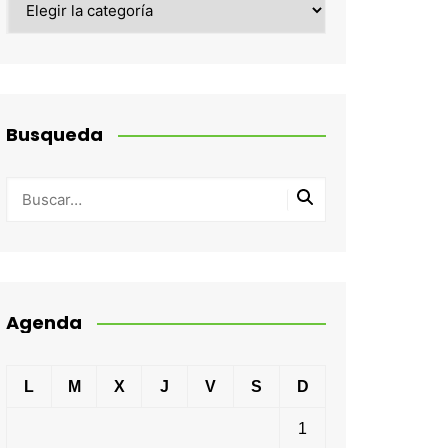
Busqueda
Agenda
L
M
X
J
V
S
D
1