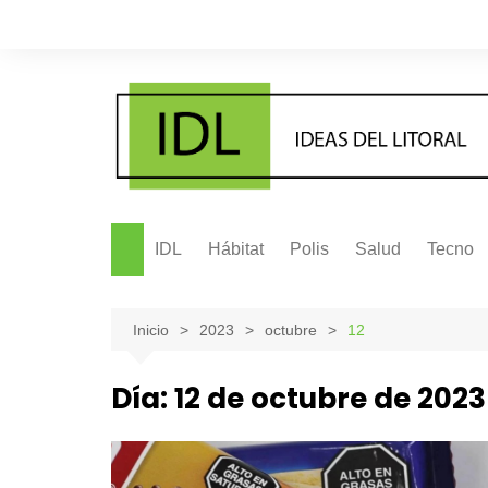
Saltar
al
contenido
IDL
Hábitat
Polis
Salud
Tecno
Inicio
2023
octubre
12
Día:
12 de octubre de 2023