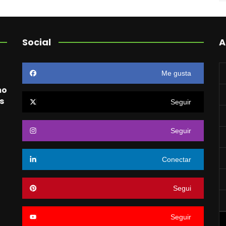
Social
A
Me gusta
mo
s
Seguir
Seguir
o
Conectar
Segui
Seguir