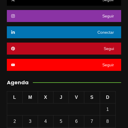
Seguir
Conectar
Segui
Seguir
Agenda
L
M
X
J
V
S
D
1
2
3
4
5
6
7
8