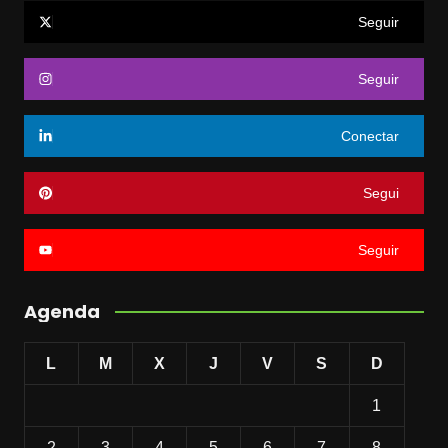
Seguir
Seguir
Conectar
Segui
Seguir
Agenda
L
M
X
J
V
S
D
1
2
3
4
5
6
7
8