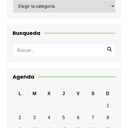
Categorias
Busqueda
Agenda
L
M
X
J
V
S
D
1
2
3
4
5
6
7
8