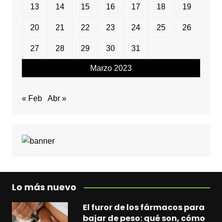
13
14
15
16
17
18
19
20
21
22
23
24
25
26
27
28
29
30
31
Marzo 2023
« Feb
Abr »
Lo más nuevo
El furor de los fármacos para
bajar de peso: qué son, cómo