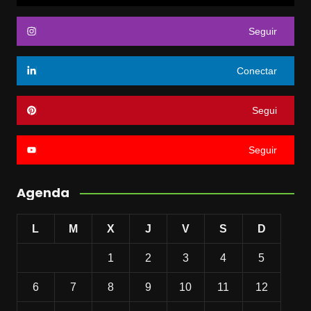
Seguir
Conectar
Segui
Seguir
Agenda
L
M
X
J
V
S
D
1
2
3
4
5
6
7
8
9
10
11
12