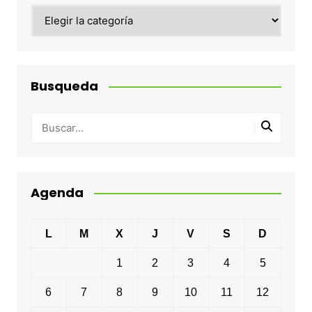
Categorias
Busqueda
Agenda
L
M
X
J
V
S
D
1
2
3
4
5
6
7
8
9
10
11
12