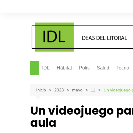
Saltar
al
contenido
IDL
Hábitat
Polis
Salud
Tecno
Inicio
2023
mayo
11
Un videojuego 
Un videojuego pa
aula