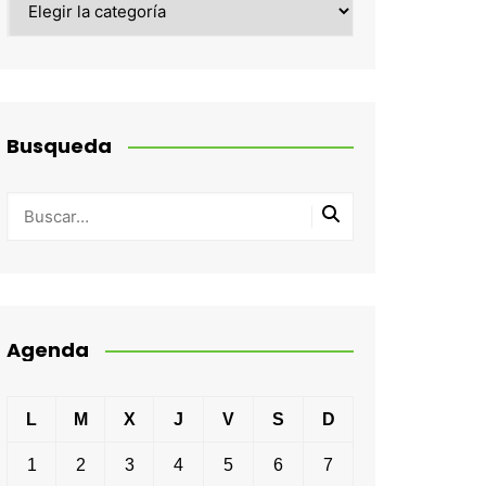
Busqueda
Agenda
L
M
X
J
V
S
D
1
2
3
4
5
6
7