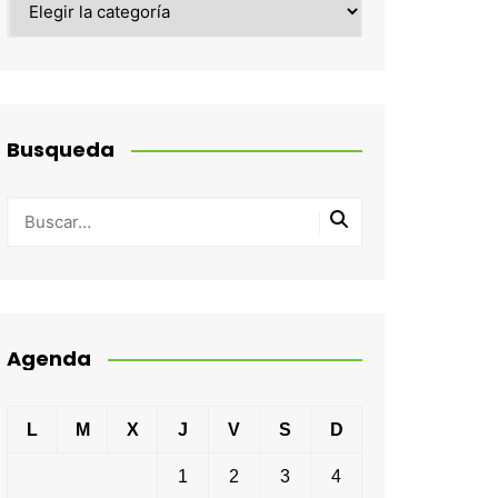
Busqueda
Agenda
L
M
X
J
V
S
D
1
2
3
4