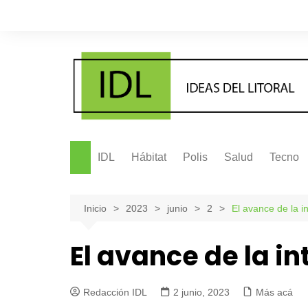
Saltar
al
contenido
IDL
Hábitat
Polis
Salud
Tecno
Inicio
2023
junio
2
El avance de la int
El avance de la int
Redacción IDL
2 junio, 2023
Más acá