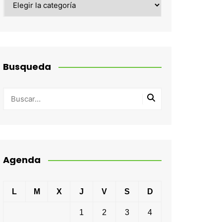
Busqueda
Agenda
L
M
X
J
V
S
D
1
2
3
4