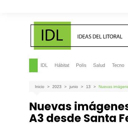
Saltar
al
contenido
IDL
Hábitat
Polis
Salud
Tecno
Inicio
2023
junio
13
Nuevas imágene
Nuevas imágenes
A3 desde Santa F