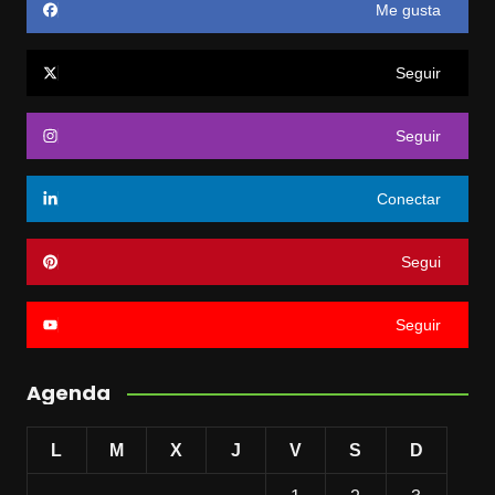
Me gusta
Seguir
Seguir
Conectar
Segui
Seguir
Agenda
L
M
X
J
V
S
D