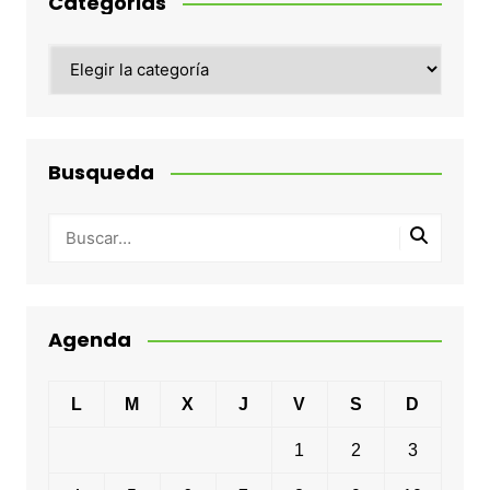
Categorias
Categorias
Busqueda
Agenda
L
M
X
J
V
S
D
1
2
3