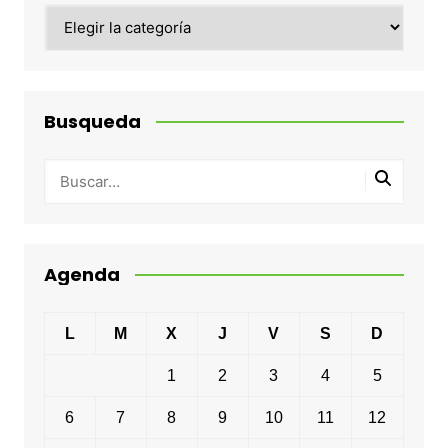
Categorias
Busqueda
Agenda
L
M
X
J
V
S
D
1
2
3
4
5
6
7
8
9
10
11
12