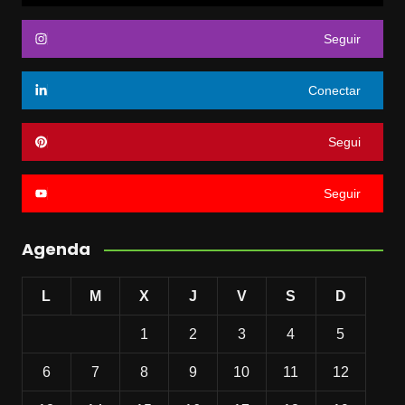
Seguir
Conectar
Segui
Seguir
Agenda
L
M
X
J
V
S
D
1
2
3
4
5
6
7
8
9
10
11
12