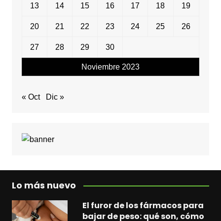
13
14
15
16
17
18
19
20
21
22
23
24
25
26
27
28
29
30
Noviembre 2023
« Oct
Dic »
Lo más nuevo
El furor de los fármacos para
bajar de peso: qué son, cómo