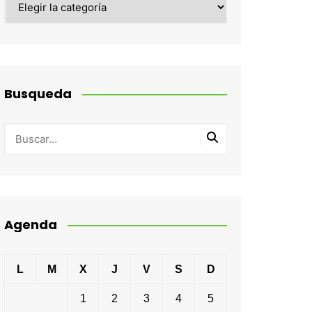
Busqueda
Agenda
L
M
X
J
V
S
D
1
2
3
4
5