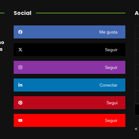
Social
A
Me gusta
mo
s
Seguir
Seguir
o
Conectar
Segui
Seguir
«