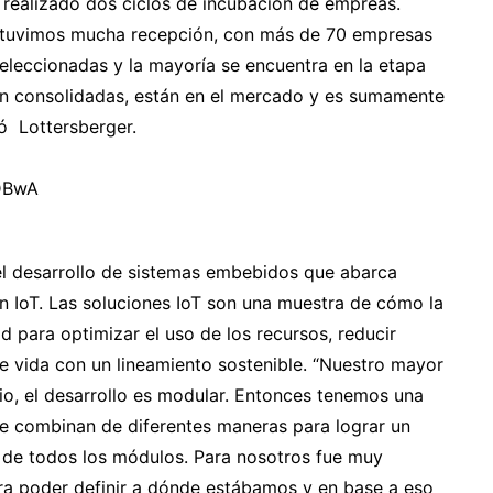
 realizado dos ciclos de incubación de empreas.
, tuvimos mucha recepción, con más de 70 empresas
seleccionadas y la mayoría se encuentra en la etapa
en consolidadas, están en el mercado y es sumamente
zó Lottersberger.
DBwA
el desarrollo de sistemas embebidos que abarca
ón IoT. Las soluciones IoT son una muestra de cómo la
d para optimizar el uso de los recursos, reducir
de vida con un lineamiento sostenible. “Nuestro mayor
o, el desarrollo es modular. Entonces tenemos una
e combinan de diferentes maneras para lograr un
de todos los módulos. Para nosotros fue muy
ra poder definir a dónde estábamos y en base a eso