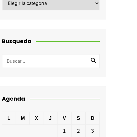
Busqueda
Agenda
L
M
X
J
V
S
D
1
2
3