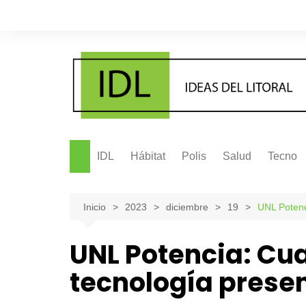
Saltar
al
contenido
IDL
Hábitat
Polis
Salud
Tecno
Inicio
2023
diciembre
19
UNL Potenc
UNL Potencia: Cua
tecnología prese