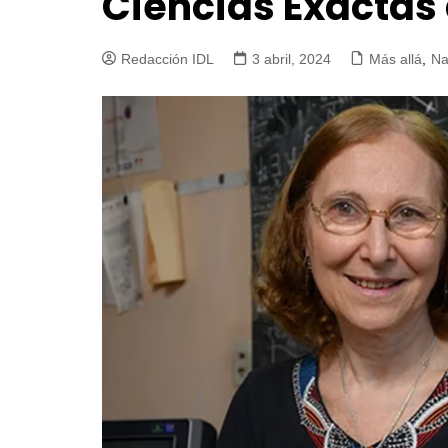
Ciencias Exactas
Redacción IDL
3 abril, 2024
Más allá
,
Na