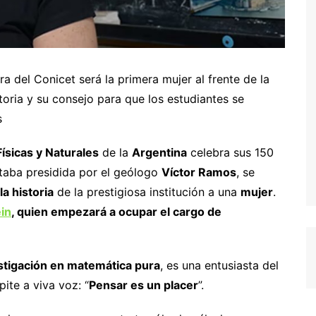
a del Conicet será la primera mujer al frente de la
ctoria y su consejo para que los estudiantes se
s
ísicas y Naturales
de la
Argentina
celebra sus 150
staba presidida por el geólogo
Víctor Ramos
, se
a historia
de la prestigiosa institución a una
mujer
.
in
, quien empezará a ocupar el cargo de
stigación en matemática pura
, es una entusiasta del
ite a viva voz: “
Pensar es un placer
”.