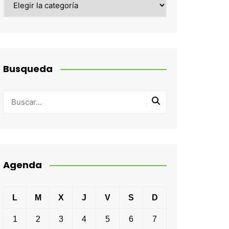
Busqueda
Agenda
L
M
X
J
V
S
D
1
2
3
4
5
6
7