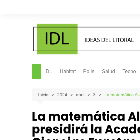
Saltar
al
contenido
IDL
Hábitat
Polis
Salud
Tecno
Inicio
2024
abril
3
La matemática Ali
La matemática Al
presidirá la Aca