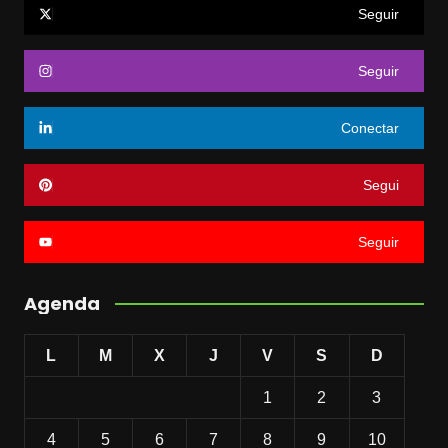
Seguir
Seguir
Conectar
Segui
Seguir
Agenda
L
M
X
J
V
S
D
1
2
3
4
5
6
7
8
9
10