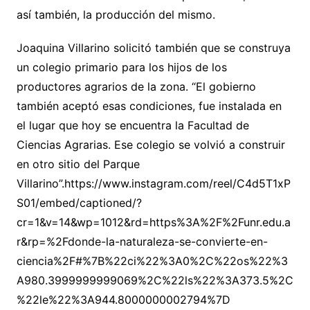
así también, la producción del mismo.
Joaquina Villarino solicitó también que se construya
un colegio primario para los hijos de los
productores agrarios de la zona. “El gobierno
también aceptó esas condiciones, fue instalada en
el lugar que hoy se encuentra la Facultad de
Ciencias Agrarias. Ese colegio se volvió a construir
en otro sitio del Parque
Villarino”.https://www.instagram.com/reel/C4d5T1xP
S01/embed/captioned/?
cr=1&v=14&wp=1012&rd=https%3A%2F%2Funr.edu.a
r&rp=%2Fdonde-la-naturaleza-se-convierte-en-
ciencia%2F#%7B%22ci%22%3A0%2C%22os%22%3
A980.3999999999069%2C%22ls%22%3A373.5%2C
%22le%22%3A944.8000000002794%7D