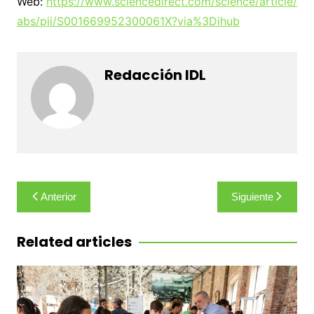
Web:
https://www.sciencedirect.com/science/article/
abs/pii/S001669952300061X?via%3Dihub
Redacción IDL
Navegación
Anterior
Siguiente
de
entradas
Related articles