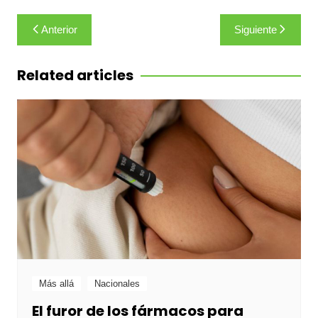
Navegación
Anterior
Siguiente
de
entradas
Related articles
Más allá
Nacionales
El furor de los fármacos para