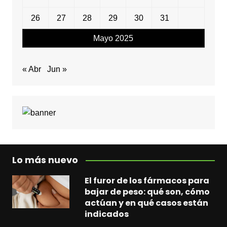
26
27
28
29
30
31
Mayo 2025
« Abr
Jun »
Lo más nuevo
El furor de los fármacos para
bajar de peso: qué son, cómo
actúan y en qué casos están
indicados