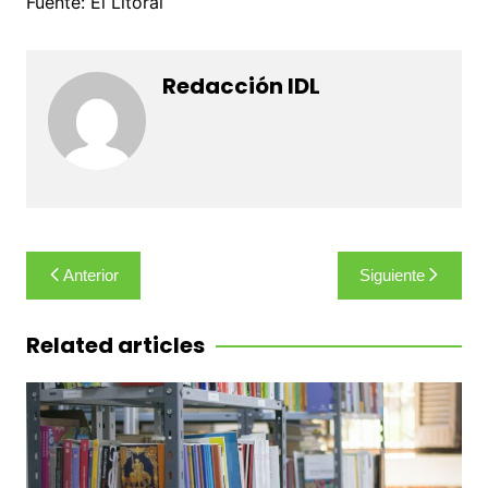
Fuente: El Litoral
Redacción IDL
Navegación
Anterior
Siguiente
de
entradas
Related articles