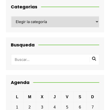
Categorias
Categorias
Busqueda
Agenda
L
M
X
J
V
S
D
1
2
3
4
5
6
7