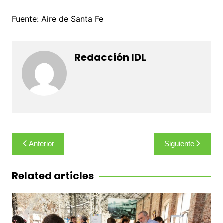
Fuente: Aire de Santa Fe
Redacción IDL
Navegación
Anterior
Siguiente
de
entradas
Related articles