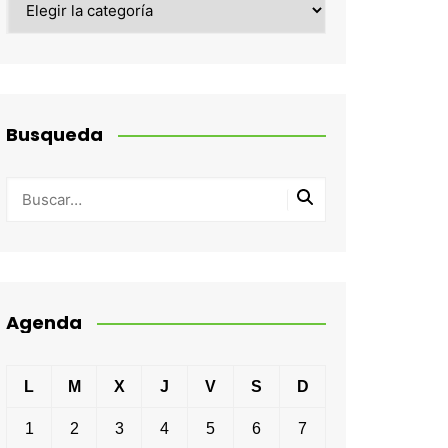
Busqueda
Agenda
L
M
X
J
V
S
D
1
2
3
4
5
6
7