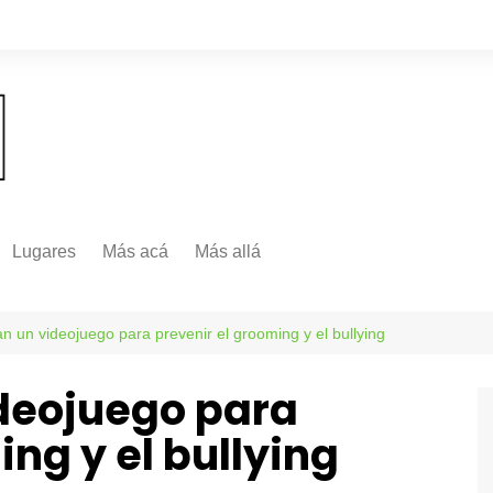
Lugares
Más acá
Más allá
Nacionales
Más Allá
Internacionales
an un videojuego para prevenir el grooming y el bullying
Más allá
ideojuego para
ing y el bullying