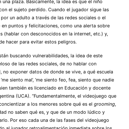
n una plaza. Básicamente, la idea es que el niño
on el sujeto perdido. Cuando el jugador sigue las
por un adulto a través de las redes sociales o el
e en puntos y felicitaciones, como una alerta sobre
 (hablar con desconocidos en la internet, etc.) y,
e hacer para evitar estos peligros.
tán buscando vulnerabilidades, la idea de este
loso de las redes sociales, de no hablar con
, no exponer datos de donde se vive, a qué escuela
e siento mal’, ‘me siento feo, fea, siento que nadie
quien también es licenciado en Educación y docente
rgentina (UCA). “Fundamentalmente, el videojuego que
concientizar a los menores sobre qué es el
grooming
,
dad no saben qué es, y que de un modo lúdico y
arlo. Por eso cada una de las fases del videojuego
do al jugador retroalimentación inmediata sobre los