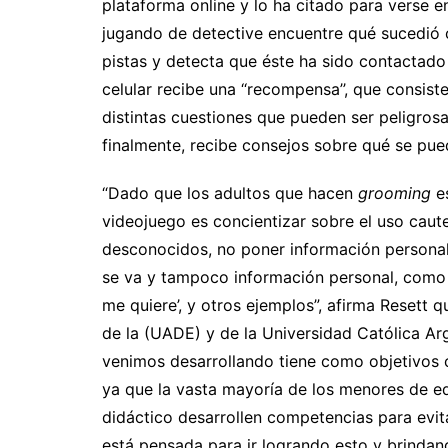
plataforma online y lo ha citado para verse e
jugando de detective encuentre qué sucedió c
pistas y detecta que éste ha sido contactado 
celular recibe una ‘‘recompensa’’, que consist
distintas cuestiones que pueden ser peligrosas
finalmente, recibe consejos sobre qué se pued
“Dado que los adultos que hacen
grooming
es
videojuego es concientizar sobre el uso caute
desconocidos, no poner información personal
se va y tampoco información personal, como ‘m
me quiere’, y otros ejemplos”, afirma Resett 
de la (UADE) y de la Universidad Católica A
venimos desarrollando tiene como objetivos 
ya que la vasta mayoría de los menores de e
didáctico desarrollen competencias para evit
está pensada para ir logrando esto y brindan