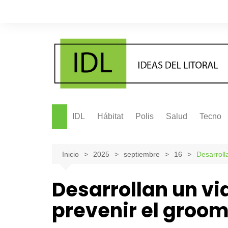
Saltar
al
contenido
IDL
Hábitat
Polis
Salud
Tecno
Inicio
2025
septiembre
16
Desarroll
Desarrollan un v
prevenir el groom