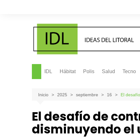
Saltar
al
contenido
IDL
Hábitat
Polis
Salud
Tecno
Inicio
2025
septiembre
16
El desafí
El desafío de con
disminuyendo el 