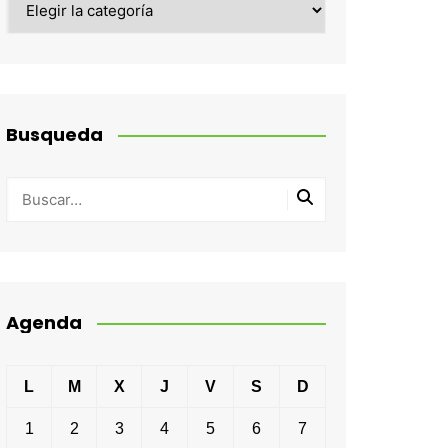
Busqueda
Agenda
L
M
X
J
V
S
D
1
2
3
4
5
6
7