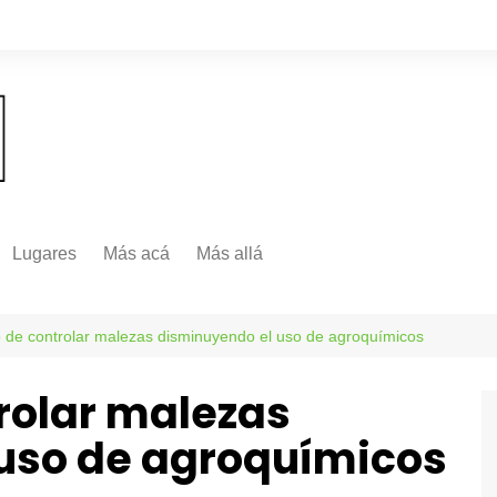
Lugares
Más acá
Más allá
Nacionales
Más Allá
Internacionales
o de controlar malezas disminuyendo el uso de agroquímicos
Más allá
trolar malezas
uso de agroquímicos