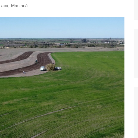
 acá
,
Más acá