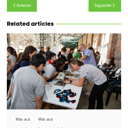
Navegación
Anterior
Siguiente
de
entradas
Related articles
Más acá
Más acá