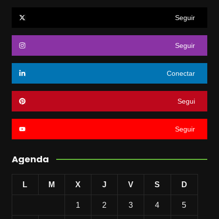
Seguir
Seguir
Conectar
Segui
Seguir
Agenda
L
M
X
J
V
S
D
1
2
3
4
5