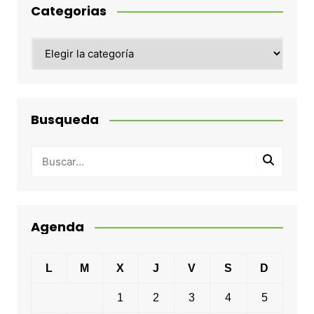
Categorias
Categorias
Busqueda
Agenda
L
M
X
J
V
S
D
1
2
3
4
5