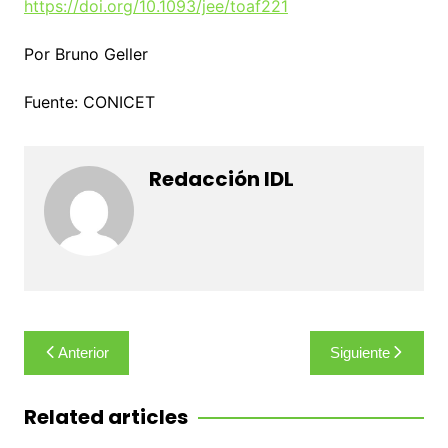
https://doi.org/10.1093/jee/toaf221
Por Bruno Geller
Fuente: CONICET
Redacción IDL
Navegación
Anterior
Siguiente
de
entradas
Related articles