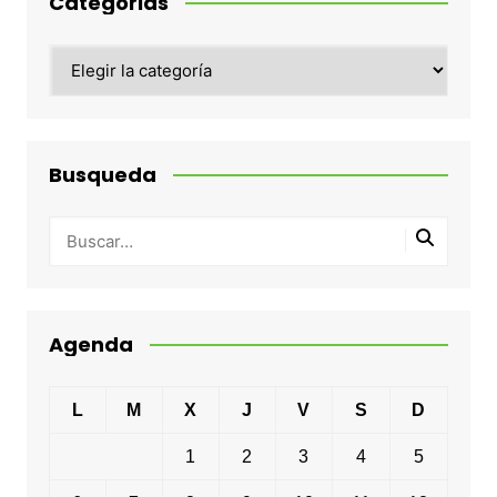
Categorias
Categorias
Busqueda
Agenda
L
M
X
J
V
S
D
1
2
3
4
5