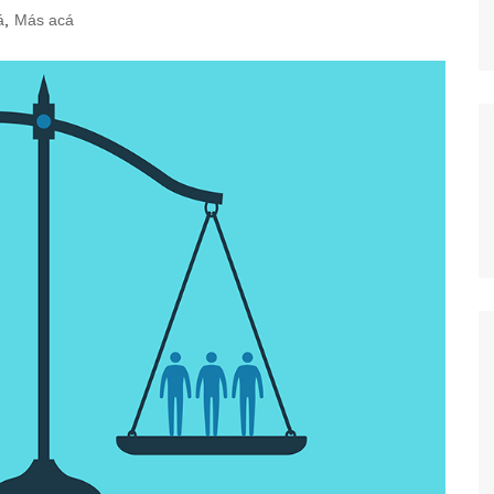
á
,
Más acá