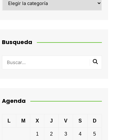
Busqueda
Agenda
L
M
X
J
V
S
D
1
2
3
4
5