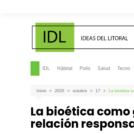
Saltar
al
contenido
IDL
Hábitat
Polis
Salud
Tecno
Inicio
2025
octubre
17
La bioética 
La bioética como
relación respons