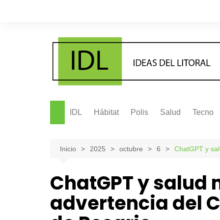
Saltar
al
contenido
IDL
Hábitat
Polis
Salud
Tecno
Inicio
2025
octubre
6
ChatGPT y salu
ChatGPT y salud m
advertencia del C