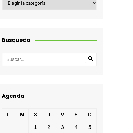
Busqueda
Agenda
L
M
X
J
V
S
D
1
2
3
4
5