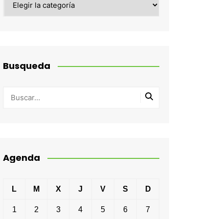
Busqueda
Agenda
L
M
X
J
V
S
D
1
2
3
4
5
6
7