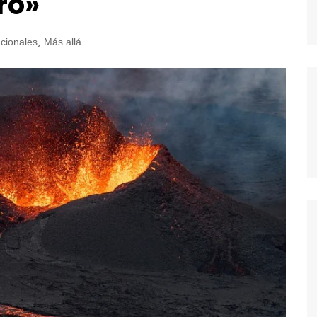
ro»
acionales
,
Más allá