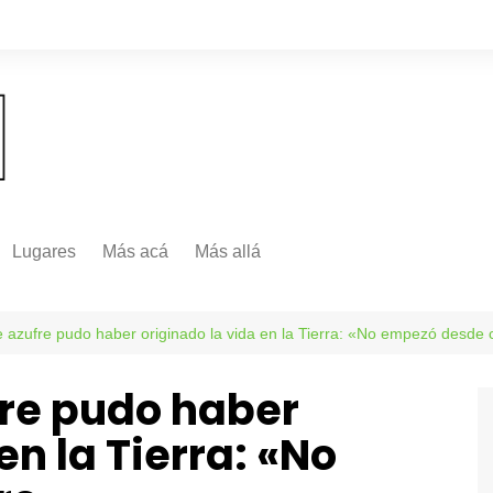
Lugares
Más acá
Más allá
Nacionales
Más Allá
Internacionales
e azufre pudo haber originado la vida en la Tierra: «No empezó desde 
Más allá
fre pudo haber
en la Tierra: «No