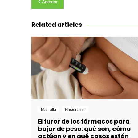
Navegación
Anterior
de
entradas
Related articles
Más allá
Nacionales
El furor de los fármacos para
bajar de peso: qué son, cómo
actúan y en qué casos están