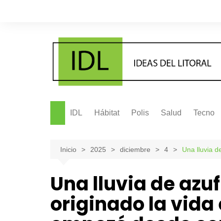
Saltar
al
contenido
IDL
Hábitat
Polis
Salud
Tecno
Inicio
2025
diciembre
4
Una lluvia d
Una lluvia de azu
originado la vida 