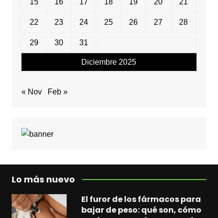
15
16
17
18
19
20
21
22
23
24
25
26
27
28
29
30
31
Diciembre 2025
« Nov
Feb »
Lo más nuevo
El furor de los fármacos para
bajar de peso: qué son, cómo