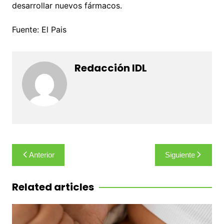
desarrollar nuevos fármacos.
Fuente: El Pais
Redacción IDL
Navegación
Anterior
Siguiente
de
entradas
Related articles