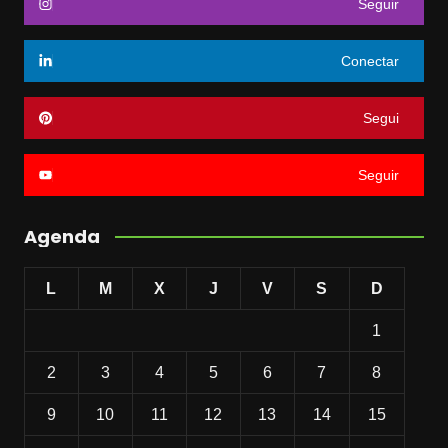
Seguir
Conectar
Segui
Seguir
Agenda
L
M
X
J
V
S
D
1
2
3
4
5
6
7
8
9
10
11
12
13
14
15