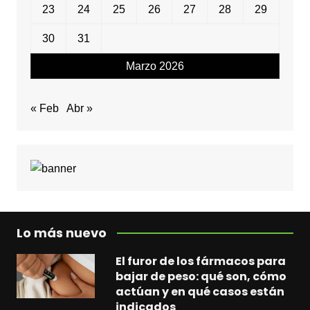
23
24
25
26
27
28
29
30
31
Marzo 2026
« Feb
Abr »
Lo más nuevo
El furor de los fármacos para
bajar de peso: qué son, cómo
actúan y en qué casos están
indicados