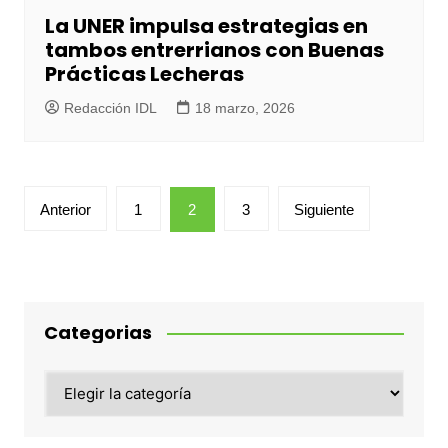
La UNER impulsa estrategias en
tambos entrerrianos con Buenas
Prácticas Lecheras
Redacción IDL
18 marzo, 2026
Paginación
Anterior
1
2
3
Siguiente
de
entradas
Categorias
Categorias