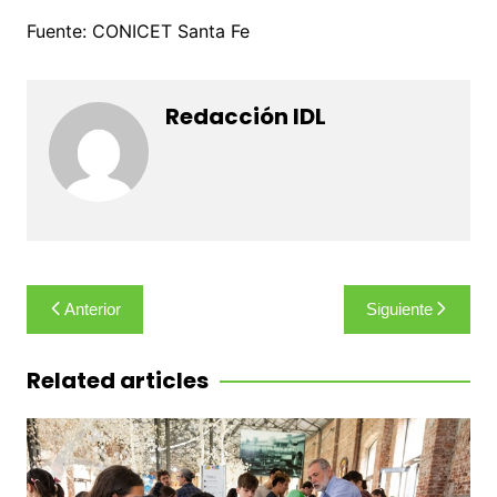
Fuente: CONICET Santa Fe
Redacción IDL
Navegación
Anterior
Siguiente
de
entradas
Related articles