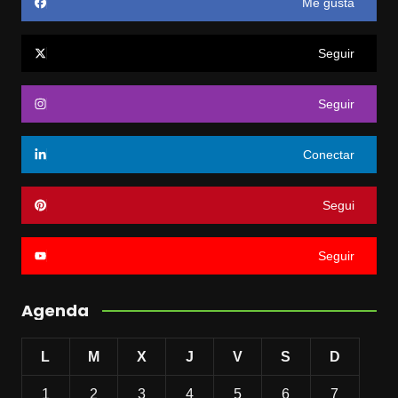
Me gusta
Seguir
Seguir
Conectar
Segui
Seguir
Agenda
L
M
X
J
V
S
D
1
2
3
4
5
6
7