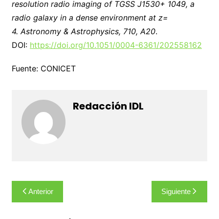
resolution radio imaging of TGSS J1530+ 1049, a
radio galaxy in a dense environment at z=
4.
Astronomy & Astrophysics, 710, A20
.
DOI:
https://doi.org/10.1051/0004-6361/202558162
Fuente: CONICET
Redacción IDL
Navegación
Anterior
Siguiente
de
entradas