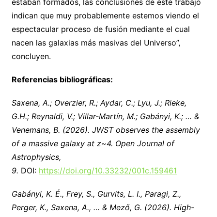
estaban formados, las conclusiones de este trabajo
indican que muy probablemente estemos viendo el
espectacular proceso de fusión mediante el cual
nacen las galaxias más masivas del Universo”,
concluyen.
Referencias bibliográficas:
Saxena, A.; Overzier, R.; Aydar, C.; Lyu, J.; Rieke,
G.H.; Reynaldi, V.; Villar-Martín, M.; Gabányi, K.; … &
Venemans, B. (2026).
JWST observes the assembly
of a massive galaxy at z~4
. Open Journal of
Astrophysics,
9.
DOI:
https://doi.org/10.33232/001c.159461
Gabányi, K. É., Frey, S., Gurvits, L. I., Paragi, Z.,
Perger, K., Saxena, A., … & Mező, G. (2026). High-