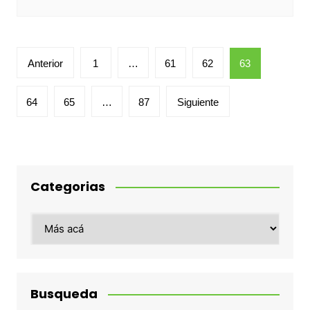
Paginación
Anterior
1
…
61
62
63
de
entradas
64
65
…
87
Siguiente
Categorias
Categorias
Busqueda