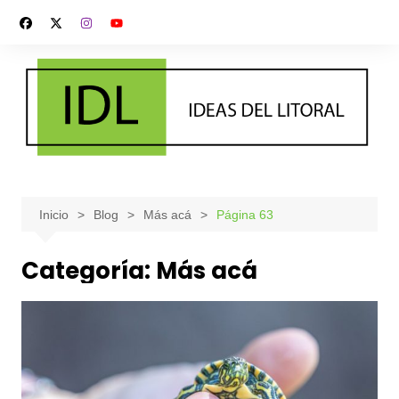
Saltar
al
contenido
Inicio
Blog
Más acá
Página 63
Categoría:
Más acá