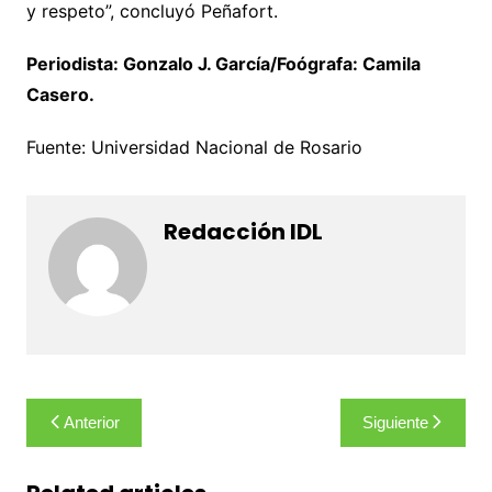
y respeto”, concluyó Peñafort.
Periodista: Gonzalo J. García/Foógrafa: Camila
Casero.
Fuente: Universidad Nacional de Rosario
Redacción IDL
Navegación
Anterior
Siguiente
de
entradas