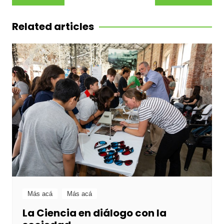
de
entradas
Related articles
Más acá
Más acá
La Ciencia en diálogo con la