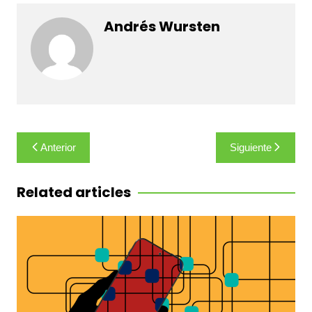
Andrés Wursten
Navegación
Anterior
Siguiente
de
entradas
Related articles