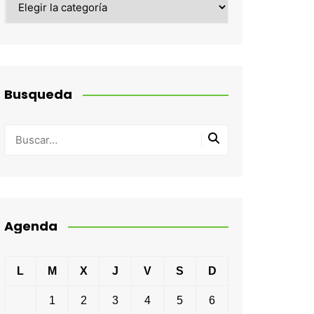
Busqueda
Agenda
L
M
X
J
V
S
D
1
2
3
4
5
6