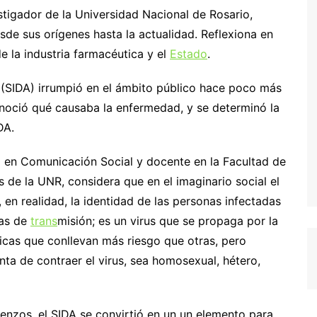
stigador de la Universidad Nacional de Rosario,
esde sus orígenes hasta la actualidad. Reflexiona en
de la industria farmacéutica y el
Estado
.
 (SIDA) irrumpió en el ámbito público hace poco más
noció qué causaba la enfermedad, y se determinó la
DA.
ado en Comunicación Social y docente en la Facultad de
s de la UNR, considera que en el imaginario social el
en realidad, la identidad de las personas infectadas
ías de
trans
misión; es un virus que se propaga por la
ticas que conllevan más riesgo que otras, pero
ta de contraer el virus, sea homosexual, hétero,
enzos, el SIDA se convirtió en un un elemento para