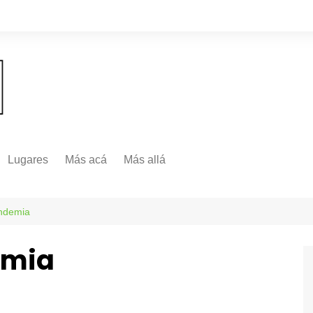
Lugares
Más acá
Más allá
Nacionales
Más Allá
Internacionales
andemia
Más allá
emia