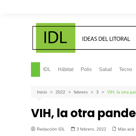
Saltar
al
contenido
IDL
Hábitat
Polis
Salud
Tecno
Inicio
2022
febrero
3
VIH, la otra p
VIH, la otra pand
Redacción IDL
3 febrero, 2022
Más acá