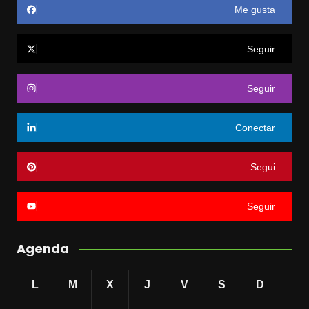
Me gusta
Seguir
Seguir
Conectar
Segui
Seguir
Agenda
L
M
X
J
V
S
D