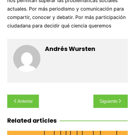
nos permitan superar las problemáticas sociales
actuales. Por más periodismo y comunicación para
compartir, conocer y debatir. Por más participación
ciudadana para decidir qué ciencia queremos
Andrés Wursten
Navegación
Anterior
Siguiente
de
entradas
Related articles