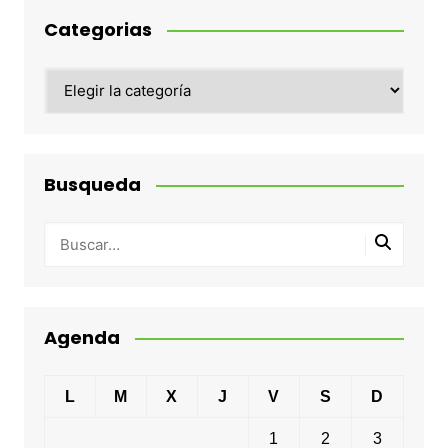
Categorias
Categorias
Busqueda
Agenda
L
M
X
J
V
S
D
1
2
3