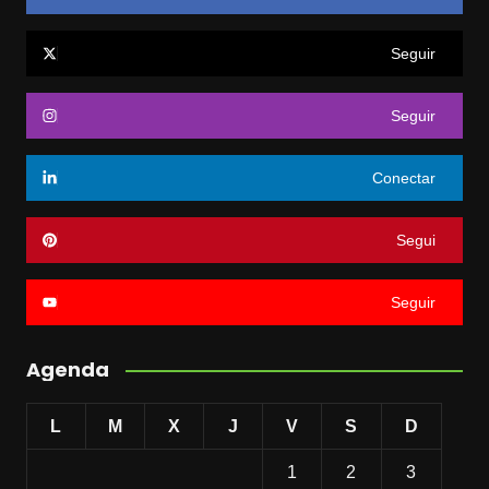
Seguir
Seguir
Conectar
Segui
Seguir
Agenda
L
M
X
J
V
S
D
1
2
3