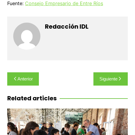
Fuente:
Consejo Empresario de Entre Ríos
Redacción IDL
Navegación
Anterior
Siguiente
de
entradas
Related articles