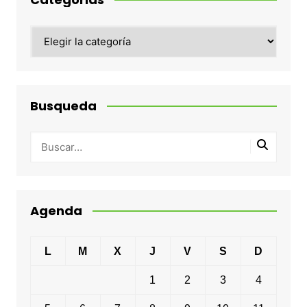
Categorias
Busqueda
Agenda
L
M
X
J
V
S
D
1
2
3
4