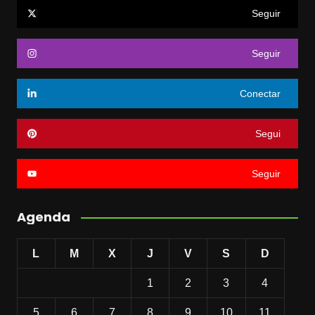
Seguir
Seguir
Conectar
Segui
Seguir
Agenda
L
M
X
J
V
S
D
1
2
3
4
5
6
7
8
9
10
11