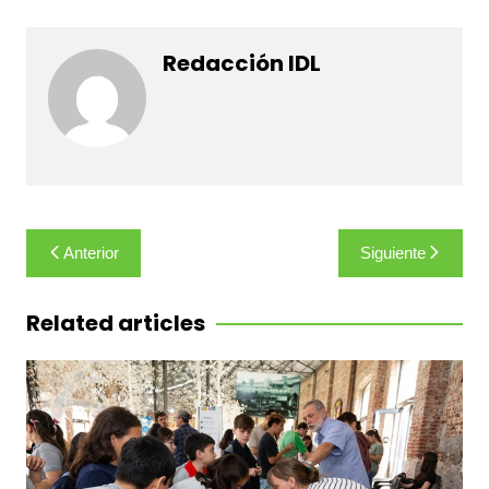
Redacción IDL
Navegación
Anterior
Siguiente
de
entradas
Related articles