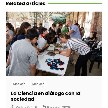
entradas
Related articles
Más acá
Más acá
La Ciencia en diálogo con la
sociedad
Redacción IDL
6 agosto, 2026