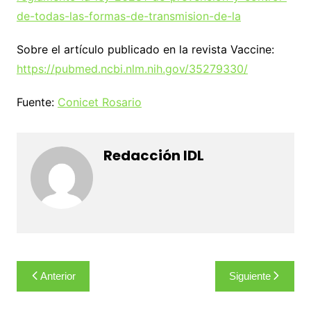
de-todas-las-formas-de-transmision-de-la
Sobre el artículo publicado en la revista Vaccine:
https://pubmed.ncbi.nlm.nih.gov/35279330/
Fuente:
Conicet Rosario
Redacción IDL
Navegación
Anterior
Siguiente
de