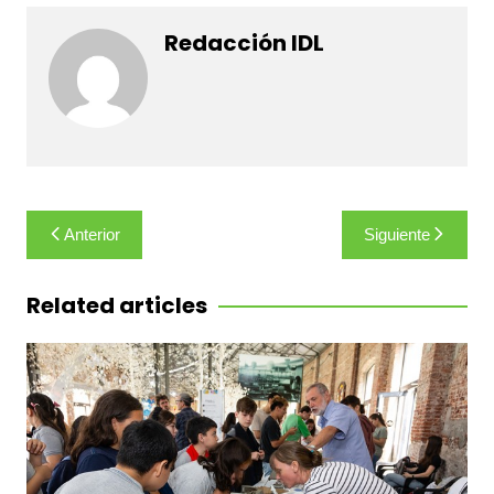
Redacción IDL
Navegación
Anterior
Siguiente
de
entradas
Related articles