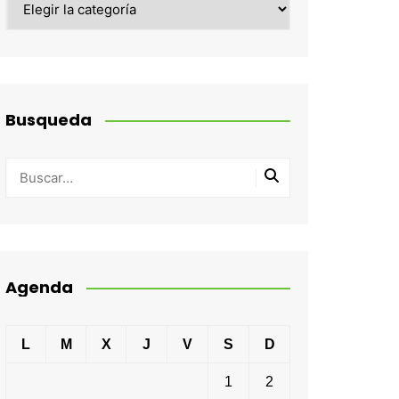
Busqueda
Agenda
L
M
X
J
V
S
D
1
2