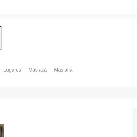
Lugares
Más acá
Más allá
Nacionales
Más Allá
Internacionales
Más allá