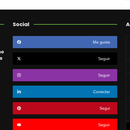
Social
A
Me gusta
mo
s
Seguir
Seguir
o
Conectar
Segui
Seguir