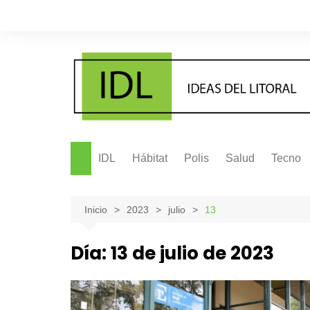
Saltar
al
contenido
IDL
Hábitat
Polis
Salud
Tecno
Inicio
2023
julio
13
Día:
13 de julio de 2023