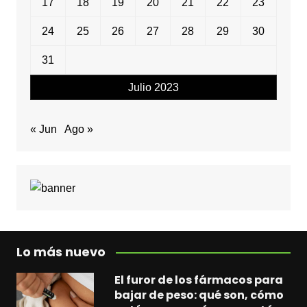
17
18
19
20
21
22
23
24
25
26
27
28
29
30
31
Julio 2023
« Jun
Ago »
Lo más nuevo
El furor de los fármacos para
bajar de peso: qué son, cómo