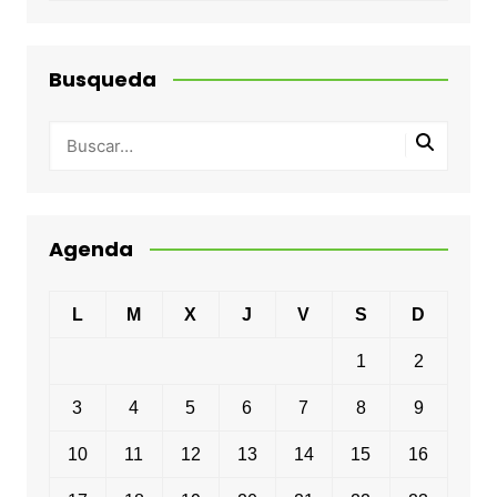
Busqueda
Agenda
L
M
X
J
V
S
D
1
2
3
4
5
6
7
8
9
10
11
12
13
14
15
16