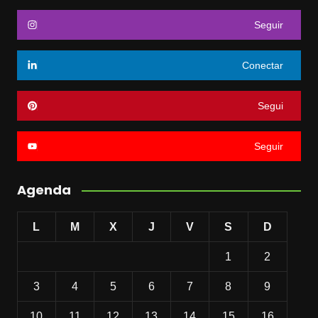
Seguir
Conectar
Segui
Seguir
Agenda
L
M
X
J
V
S
D
1
2
3
4
5
6
7
8
9
10
11
12
13
14
15
16