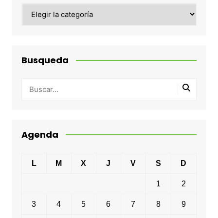
Categorias
Busqueda
Agenda
L
M
X
J
V
S
D
1
2
3
4
5
6
7
8
9