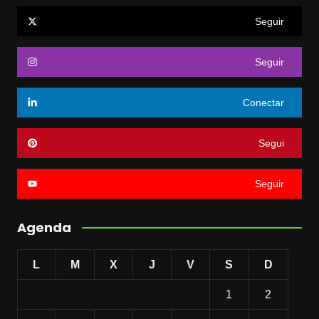
Seguir
Seguir
Conectar
Segui
Seguir
Agenda
L
M
X
J
V
S
D
1
2