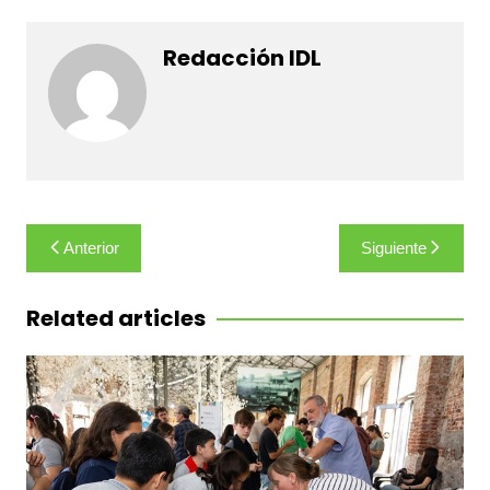
Redacción IDL
Navegación
Anterior
Siguiente
de
entradas
Related articles