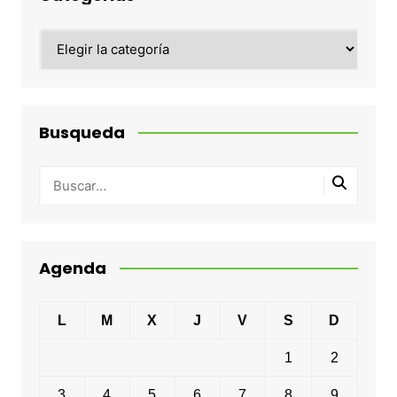
Categorias
Busqueda
Agenda
L
M
X
J
V
S
D
1
2
3
4
5
6
7
8
9