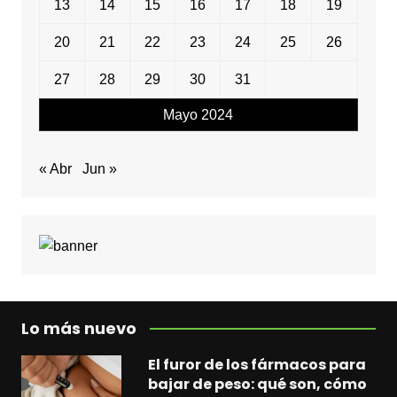
13
14
15
16
17
18
19
20
21
22
23
24
25
26
27
28
29
30
31
Mayo 2024
« Abr
Jun »
Lo más nuevo
El furor de los fármacos para
bajar de peso: qué son, cómo