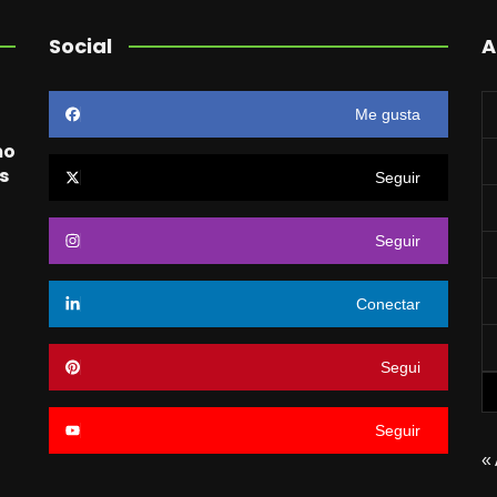
Social
A
Me gusta
mo
s
Seguir
Seguir
o
Conectar
Segui
Seguir
«