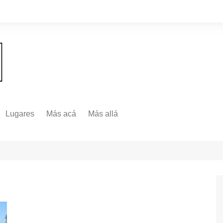
Lugares
Más acá
Más allá
Nacionales
Más Allá
Internacionales
Más allá