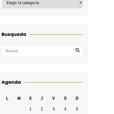
Busqueda
Agenda
L
M
X
J
V
S
D
1
2
3
4
5