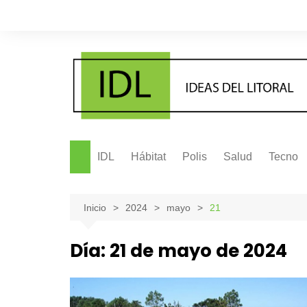
Saltar
al
contenido
IDL
Hábitat
Polis
Salud
Tecno
Inicio
2024
mayo
21
Día:
21 de mayo de 2024